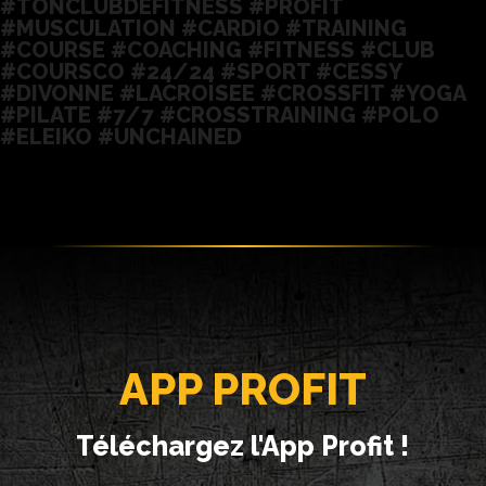
#TONCLUBDEFITNESS #PROFIT
#MUSCULATION #CARDIO #TRAINING
#COURSE #COACHING #FITNESS #CLUB
#COURSCO #24/24 #SPORT #CESSY
#DIVONNE #LACROISEE #CROSSFIT #YOGA
#PILATE #7/7 #CROSSTRAINING #POLO
#ELEIKO #UNCHAINED
APP PROFIT
Téléchargez l'App Profit !