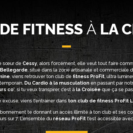
DE FITNESS
À
LA C
ite sœur de
Cessy
, alors forcément, elle veut tout faire com
Bellegarde
, situé dans la zone artisanale et commerciale 
mine
, viens retrouver ton club de
fitness ProFit
, ultra lumin
temporain.
Du Cardio à la musculation
en passant par not
rs co’
, si tu veux transpirer, c’est à
la Croisée
que ça se pas
 excuse, viens t’entrainer dans
ton club de fitness ProFit 
abonnement te donnant un accès illimité à ton club et ses co
urs sur 7. L’ensemble du
réseau ProFit
t’est accessible ave