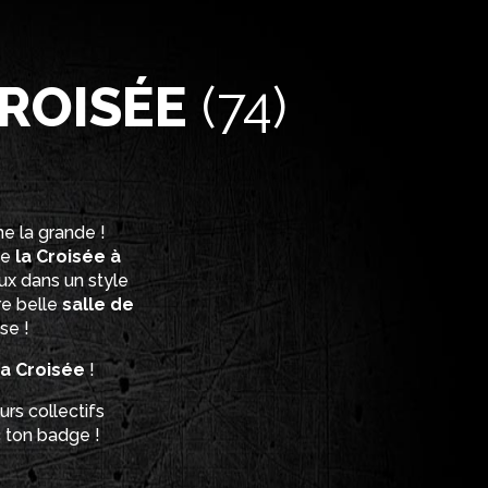
ROISÉE
(74)
me la grande !
de
la Croisée à
eux dans un style
re belle
salle de
se !
La Croisée
!
urs collectifs
c ton badge !