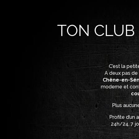
TON CLUB
C’est la pet
A deux pas de
Chêne-en-Sé
moderne et con
cou
Plus aucune
Profite d’un 
24h/24, 7 jo