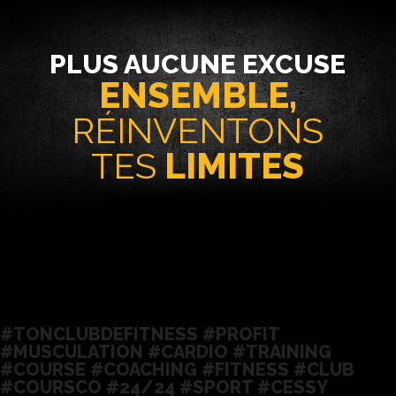
PLUS AUCUNE EXCUSE
ENSEMBLE,
RÉINVENTONS
TES
LIMITES
#TONCLUBDEFITNESS #PROFIT
#MUSCULATION #CARDIO #TRAINING
#COURSE #COACHING #FITNESS #CLUB
#COURSCO #24/24 #SPORT #CESSY