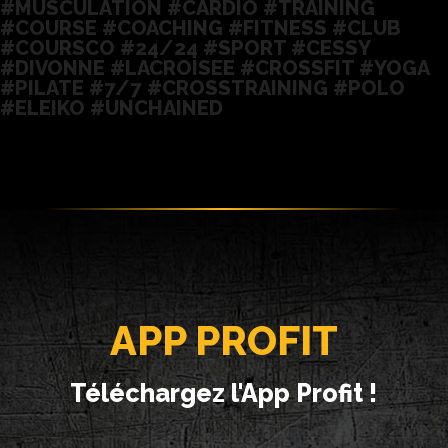
#MUSCULATION #CARDIO #TRAINING
#COURSE #COACHING #FITNESS #CLUB
#COURSCO #24/24 #SPORT #CESSY
#DIVONNE #LACROISEE #CROSSFIT #YOGA
#PILATE #7/7 #CROSSTRAINING #POLO
#ELEIKO #UNCHAINED
APP PROFIT
Téléchargez l'App Profit !